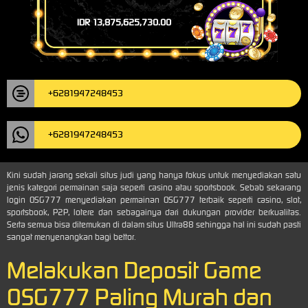
IDR 13,875,625,730.00
+6281947248453
+6281947248453
Kini sudah jarang sekali situs judi yang hanya fokus untuk menyediakan satu
jenis kategori permainan saja seperti casino atau sportsbook. Sebab sekarang
login OSG777 menyediakan permainan OSG777 terbaik seperti casino, slot,
sportsbook, P2P, lotere dan sebagainya dari dukungan provider berkualitas.
Serta semua bisa ditemukan di dalam situs Ultra88 sehingga hal ini sudah pasti
sangat menyenangkan bagi bettor.
Melakukan Deposit Game
OSG777 Paling Murah dan