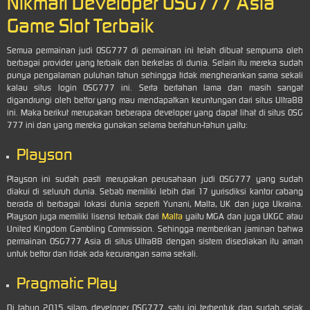
Nikmati Developer OSG777 Asia
Game Slot Terbaik
Semua permainan judi OSG777 di permainan ini telah dibuat sempurna oleh
berbagai provider yang terbaik dan berkelas di dunia. Selain itu mereka sudah
punya pengalaman puluhan tahun sehingga tidak mengherankan sama sekali
kalau situs login OSG777 ini. Serta bertahan lama dan masih sangat
digandrungi oleh bettor yang mau mendapatkan keuntungan dari situs Ultra88
ini. Maka berikut merupakan beberapa developer yang dapat lihat di situs OSG
777 ini dan yang mereka gunakan selama bertahun-tahun yaitu:
Playson
Playson ini sudah pasti merupakan perusahaan judi OSG777 yang sudah
diakui di seluruh dunia. Sebab memiliki lebih dari 17 yurisdiksi kantor cabang
berada di berbagai lokasi dunia seperti Yunani, Malta, UK dan juga Ukraina.
Playson juga memiliki lisensi terbaik dari
Malta
yaitu MGA dan juga UKGC atau
United Kingdom Gambling Commission. Sehingga memberikan jaminan bahwa
permainan OSG777 Asia di situs Ultra88 dengan sistem disediakan itu aman
untuk bettor dan tidak ada kecurangan sama sekali.
Pragmatic Play
Di tahun 2015 silam, developer OSG777 satu ini terbentuk dan sudah sejak