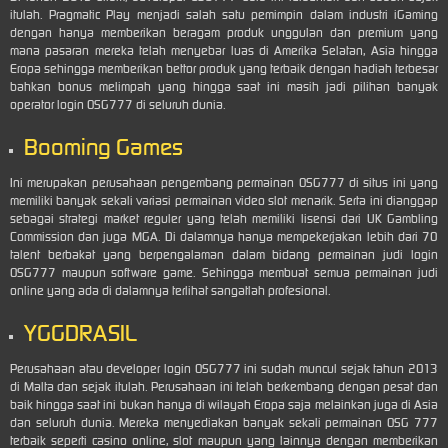
itulah. Pragmatic Play menjadi salah satu pemimpin dalam industri iGaming
dengan hanya memberikan beragam produk unggulan dan premium yang
mana pasaran mereka telah menyebar luas di Amerika Selatan, Asia hingga
Eropa sehingga memberikan bettor produk yang terbaik dengan hadiah terbesar
bahkan bonus melimpah yang hingga saat ini masih jadi pilihan banyak
operator login OSG777 di seluruh dunia.
Booming Games
Ini merupakan perusahaan pengembang permainan OSG777 di situs ini yang
memiliki banyak sekali variasi permainan video slot menarik. Serta ini dianggap
sebagai strategi market reguler yang telah memiliki lisensi dari UK Gambling
Commission dan juga MGA. Di dalamnya hanya mempekerjakan lebih dari 70
talent berbakat yang berpengalaman dalam bidang permainan judi login
OSG777 maupun software game. Sehingga membuat semua permainan judi
online yang ada di dalamnya terlihat sangatlah profesional.
YGGDRASIL
Perusahaan atau developer login OSG777 ini sudah muncul sejak tahun 2013
di Malta dan sejak itulah. Perusahaan ini telah berkembang dengan pesat dan
baik hingga saat ini bukan hanya di wilayah Eropa saja melainkan juga di Asia
dan seluruh dunia. Mereka menyediakan banyak sekali permainan OSG 777
terbaik seperti casino online, slot maupun yang lainnya dengan memberikan