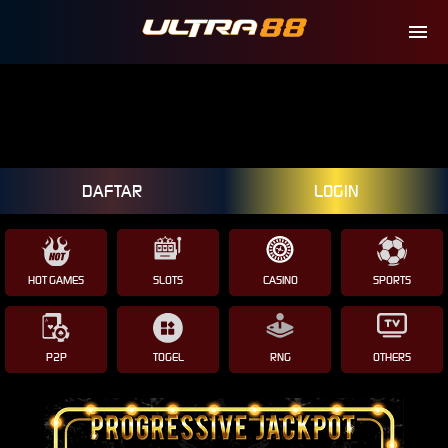
welcome bonus slot 100%
DAFTAR
LOGIN
HOT GAMES
SLOTS
CASINO
SPORTS
P2P
TOGEL
RNG
OTHERS