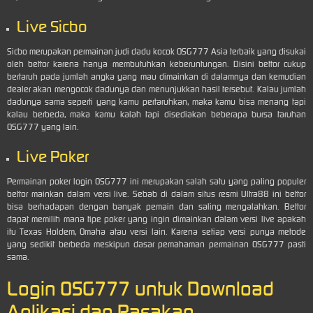
Live Sicbo
Sicbo merupakan permainan judi dadu kocok OSG777 Asia terbaik yang disukai
oleh bettor karena hanya membutuhkan keberuntungan. Disini bettor cukup
bertaruh pada jumlah angka yang mau dimainkan di dalamnya dan kemudian
dealer akan mengocok dadunya dan menunjukkan hasil tersebut. Kalau jumlah
dadunya sama seperti yang kamu pertaruhkan, maka kamu bisa menang tapi
kalau berbeda, maka kamu kalah tapi disediakan beberapa bursa taruhan
OSG777 yang lain.
Live Poker
Permainan poker login OSG777 ini merupakan salah satu yang paling populer
bettor mainkan dalam versi live. Sebab di dalam situs resmi Ultra88 ini bettor
bisa berhadapan dengan banyak pemain dan saling mengalahkan. Bettor
dapat memilih mana tipe poker yang ingin dimainkan dalam versi live apakah
itu Texas Holdem, Omaha atau versi lain. Karena setiap versi punya metode
yang sedikit berbeda meskipun dasar pemahaman permainan OSG777 pasti
sama.
Login OSG777 untuk Download
Aplikasi dan Rasakan